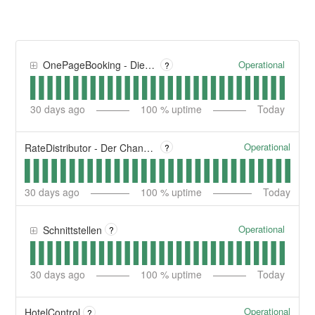
Operational
OnePageBooking - Die Booking Engine
?
30
days ago
100
% uptime
Today
Operational
RateDistributor - Der Channel Manager
?
30
days ago
100
% uptime
Today
Operational
Schnittstellen
?
30
days ago
100
% uptime
Today
Operational
HotelControl
?